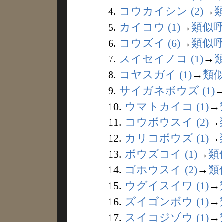
4.
コウカイシン (2)
→
5.
カイコウ (1)
→
類似
6.
コウズイ (6)
→
類似
7.
スイセイノコ (1)
→
8.
コヤスガイ (1)
→
類
9.
サイガネボウズ (1)
10.
ウマトカイコ (1)
→
11.
コウボウスイ (2)
→
12.
カリコボウズ (1)
→
13.
ボウズコイ (1)
→
類
14.
ゴホウスイ (2)
→
類
15.
ウグイスイワ (1)
→
16.
ズイゴンボウ (1)
→
17.
スイコジゾウ (1)
→