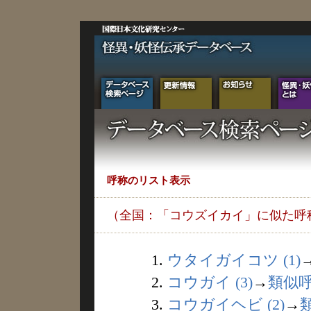
呼称のリスト表示
（全国：「コウズイカイ」に似た呼
1.
ウタイガイコツ (1)
2.
コウガイ (3)
→
類似
3.
コウガイヘビ (2)
→