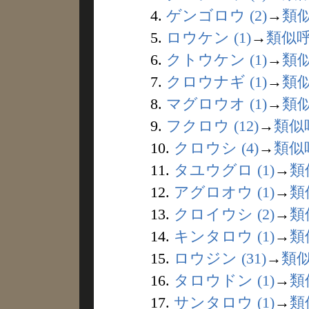
4.
ゲンゴロウ (2)
→
類
5.
ロウケン (1)
→
類似
6.
クトウケン (1)
→
類
7.
クロウナギ (1)
→
類
8.
マグロウオ (1)
→
類
9.
フクロウ (12)
→
類似
10.
クロウシ (4)
→
類似
11.
タユウグロ (1)
→
類
12.
アグロオウ (1)
→
類
13.
クロイウシ (2)
→
類
14.
キンタロウ (1)
→
類
15.
ロウジン (31)
→
類
16.
タロウドン (1)
→
類
17.
サンタロウ (1)
→
類