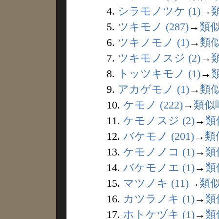
4.
シラモノツケ (1)
→
5.
ツキモノ (287)
→
類
6.
ツキノモノ (1)
→
類
7.
ツキモノスジ (2)
→
8.
トッツキモノ (1)
→
9.
アカゲモノ (1)
→
類
10.
ケモノ (222)
→
類似
11.
ケモノスジ (2)
→
類
12.
バケモノ (201)
→
類
13.
ケモノノコ (1)
→
類
14.
バケモノエ (1)
→
類
15.
マツノキ (11)
→
類
16.
カツラノキ (1)
→
類
17.
ホトケヅキ (1)
→
類