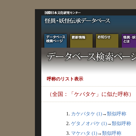
呼称のリスト表示
（全国：「ケバタケ」に似た呼称）
1.
カケバタケ (1)
→
類似呼称
2.
ゲタノオバケ (1)
→
類似呼称
3.
マケハタ (1)
→
類似呼称