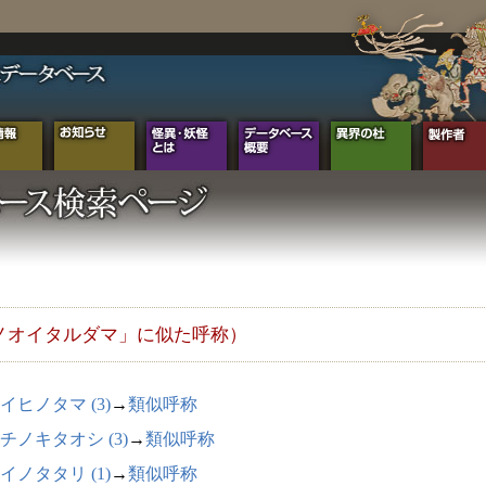
ノオイタルダマ」に似た呼称）
イヒノタマ (3)
→
類似呼称
チノキタオシ (3)
→
類似呼称
イノタタリ (1)
→
類似呼称