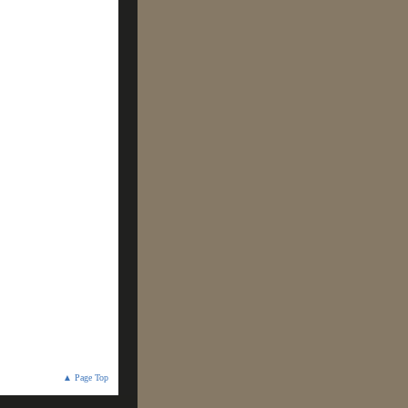
▲ Page Top