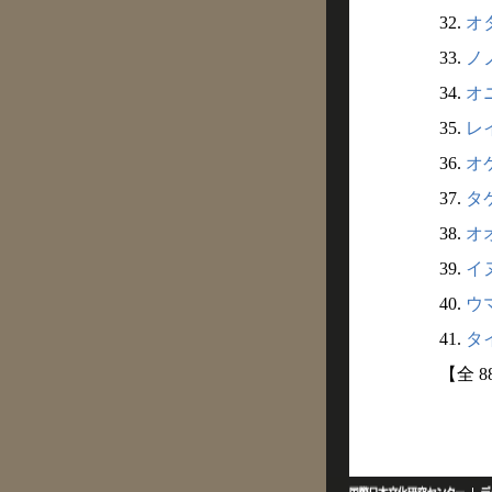
32.
オタ
33.
ノノ
34.
オニ
35.
レイ
36.
オケ
37.
タケ
38.
オオ
39.
イヌ
40.
ウマ
41.
タイ
【全 