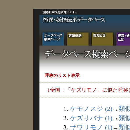
呼称のリスト表示
（全国：「ケズリモノ」に似た呼称
1.
ケモノスジ (2)
→
類
2.
ケズリバナ (1)
→
類
3.
サワリモノ (1)
→
類