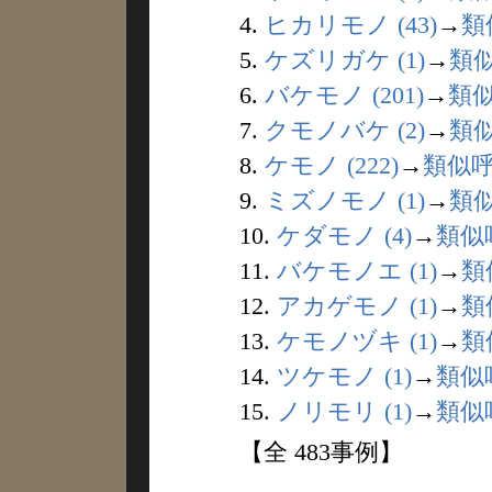
4.
ヒカリモノ (43)
→
類
5.
ケズリガケ (1)
→
類
6.
バケモノ (201)
→
類
7.
クモノバケ (2)
→
類
8.
ケモノ (222)
→
類似
9.
ミズノモノ (1)
→
類
10.
ケダモノ (4)
→
類似
11.
バケモノエ (1)
→
類
12.
アカゲモノ (1)
→
類
13.
ケモノヅキ (1)
→
類
14.
ツケモノ (1)
→
類似
15.
ノリモリ (1)
→
類似
【全 483事例】