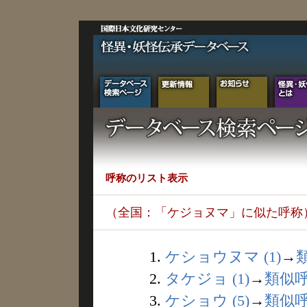
呼称のリスト表示
（全国：「ケジョヌマ」に似た呼称
1.
ケショウヌマ (1)
→
2.
タケジョ (1)
→
類似
3.
ケショウ (5)
→
類似