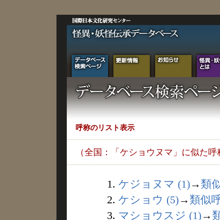
呼称のリスト表示
（全国：「ケショウヌマ」に似た呼
1.
ケジョヌマ (1)
→
類
2.
ケショウ (5)
→
類似
3.
マショウスジ (1)
→