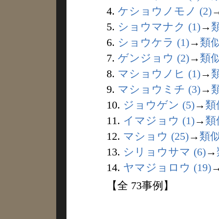
4.
ケショウノモノ (2)
5.
ショウマナク (1)
→
6.
ショウケラ (1)
→
類
7.
ゲンジョウ (2)
→
類
8.
マショウノヒ (1)
→
9.
マショウミチ (3)
→
10.
ジョウゲン (5)
→
類
11.
イマジョウ (1)
→
類
12.
マショウ (25)
→
類
13.
シリョウサマ (6)
→
14.
ヤマジョロウ (19)
【全 73事例】