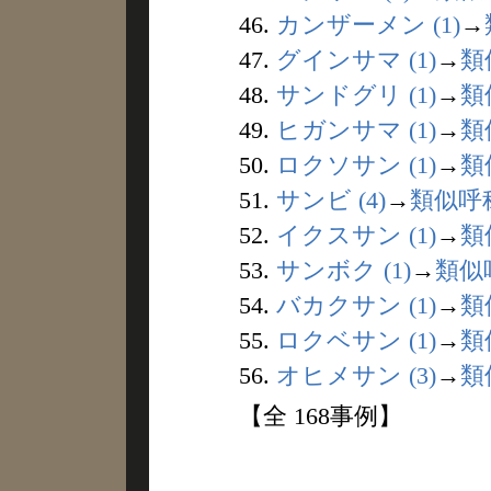
46.
カンザーメン (1)
→
47.
グインサマ (1)
→
類
48.
サンドグリ (1)
→
類
49.
ヒガンサマ (1)
→
類
50.
ロクソサン (1)
→
類
51.
サンビ (4)
→
類似呼
52.
イクスサン (1)
→
類
53.
サンボク (1)
→
類似
54.
バカクサン (1)
→
類
55.
ロクベサン (1)
→
類
56.
オヒメサン (3)
→
類
【全 168事例】