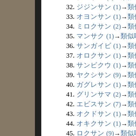
32.
ジジンサン (1)
→
類
33.
オヨンサン (1)
→
類
34.
ミロクサン (2)
→
類
35.
マンサク (1)
→
類似
36.
サンガイビ (1)
→
類
37.
オロクサン (1)
→
類
38.
サンビクウ (1)
→
類
39.
ヤクシサン (9)
→
類
40.
ガグレサン (1)
→
類
41.
グリンサマ (2)
→
類
42.
エビスサン (7)
→
類
43.
オクドサン (1)
→
類
44.
オキクサン (1)
→
類
45.
ロクサン (9)
→
類似