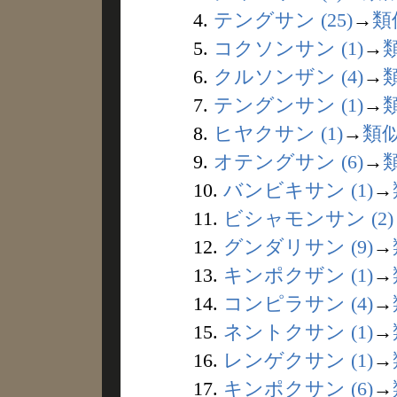
4.
テングサン (25)
→
類
5.
コクソンサン (1)
→
6.
クルソンザン (4)
→
7.
テングンサン (1)
→
8.
ヒヤクサン (1)
→
類
9.
オテングサン (6)
→
10.
バンビキサン (1)
→
11.
ビシャモンサン (2)
12.
グンダリサン (9)
→
13.
キンポクザン (1)
→
14.
コンピラサン (4)
→
15.
ネントクサン (1)
→
16.
レンゲクサン (1)
→
17.
キンポクサン (6)
→