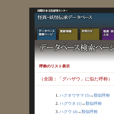
呼称のリスト表示
（全国：「グハザウ」に似た呼称）
1.
ハクオウサマ (5)
→
類似呼称
2.
ハグウネ (1)
→
類似呼称
3.
ハクウ (4)
→
類似呼称