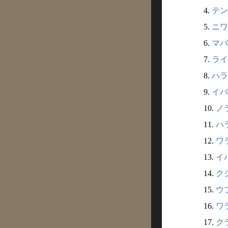
4.
テン
5.
ニワ
6.
マバ
7.
ライ
8.
ハラ
9.
イバラ
10.
ノラ
11.
ハラ
12.
ワラ
13.
イバ
14.
クジ
15.
ウブ
16.
ワラ
17.
クラ