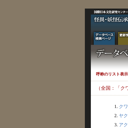
呼称のリスト表示
（全国：「ク
1.
クワ
2.
ヤク
3.
アク