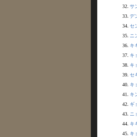
32.
サ
33.
デン
34.
セン
35.
ニン
36.
キギ
37.
キョ
38.
キョ
39.
セキ
40.
キョ
41.
キン
42.
ギョ
43.
ニョ
44.
キキ
45.
キョ