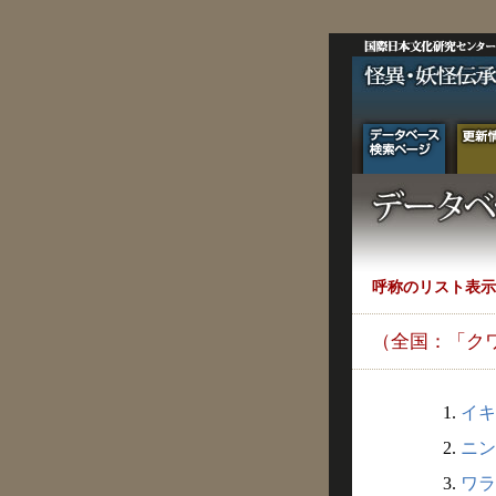
呼称のリスト表示
（全国：「ク
1.
イキ
2.
ニン
3.
ワラ