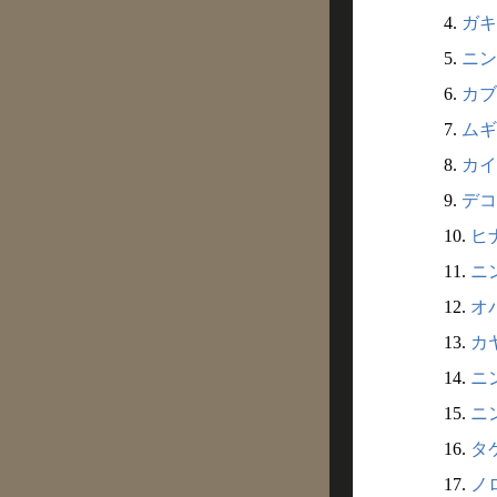
4.
ガキ
5.
ニン
6.
カブ
7.
ムギ
8.
カイ
9.
デコ
10.
ヒ
11.
ニン
12.
オ
13.
カ
14.
ニン
15.
ニ
16.
タ
17.
ノ