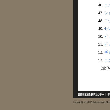
46.
ニン
47.
ショ
48.
ヨウ
49.
セン
50.
ビョ
51.
ビョ
52.
ギョ
53.
ニク
【全 3
Copyright (c) 2002- International Res