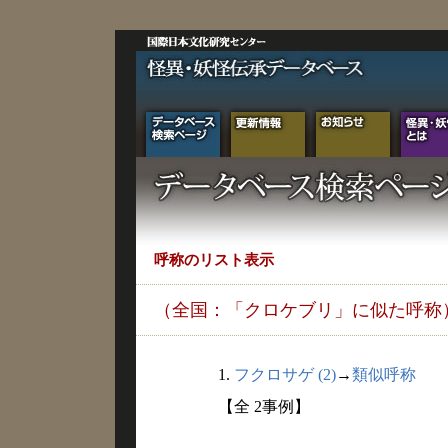
呼称のリスト表示
（全国：「クロケブリ」に似た呼称
1.
フクロサゲ (2)
→
類似呼称
【全 2事例】