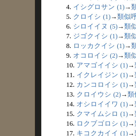
4.
イシグロサン (1)
→
5.
クロイシ (1)
→
類似
6.
シロイイヌ (5)
→
類
7.
ジゴクイシ (1)
→
類
8.
ロッカクイシ (1)
→
9.
オコロイシ (2)
→
類
10.
アマゴイイシ (1)
→
11.
イクレイジン (1)
→
12.
カンコロイシ (1)
→
13.
クロイウシ (2)
→
類
14.
オシロイイワ (1)
→
15.
クマイムシロ (1)
→
16.
ロクブゴロシ (1)
→
17.
キコクカイイ (1)
→