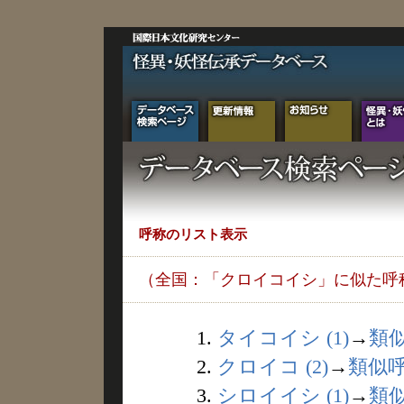
呼称のリスト表示
（全国：「クロイコイシ」に似た呼
1.
タイコイシ (1)
→
類
2.
クロイコ (2)
→
類似
3.
シロイイシ (1)
→
類