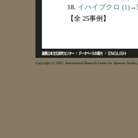
18.
イハイブクロ (1)
→
【全 25事例】
Copyright (c) 2002- International Research Center for Japanese Studies, 