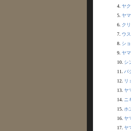
4.
ヤク
5.
ヤマ
6.
クリ
7.
ウス
8.
ショ
9.
ヤマ
10.
シ
11.
バ
12.
リ
13.
ヤ
14.
ニ
15.
ホ
16.
ヤマ
17.
ヤ