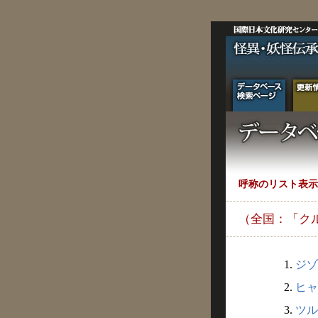
呼称のリスト表示
（全国：「ク
1.
ジゾ
2.
ヒャ
3.
ツル