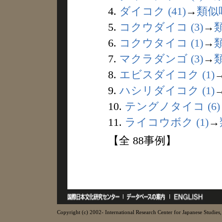
4.
ダイコク (41)
→
類似
5.
コクウダイコ (3)
→
6.
コクウタイコ (1)
→
7.
マクラダンゴ (3)
→
8.
エビスダイコク (1)
9.
ハシリダイコク (1)
10.
テングノタイコ (6)
11.
ライコウボク (1)
→
【全 88事例】
Copyright (c) 2002- International Research Center for Japanese Studies, 