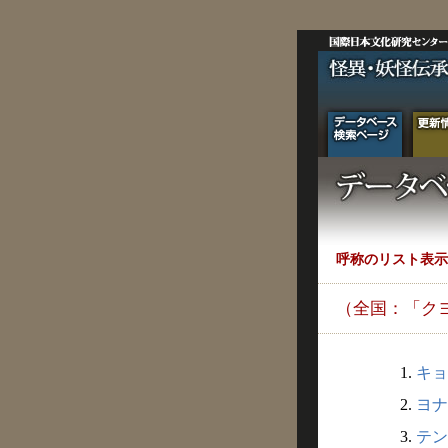
呼称のリスト表示
（全国：「ク
1.
キョ
2.
ヨナ
3.
テン