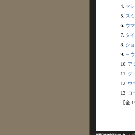
4.
マシ
5.
スミ
6.
ウマ
7.
タイ
8.
ショ
9.
ヨウ
10.
アク
11.
クリ
12.
ウマ
13.
ロッ
【全 