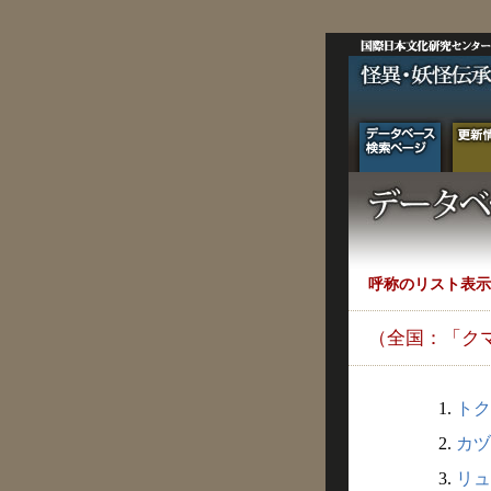
呼称のリスト表示
（全国：「ク
1.
トク
2.
カヅ
3.
リュ