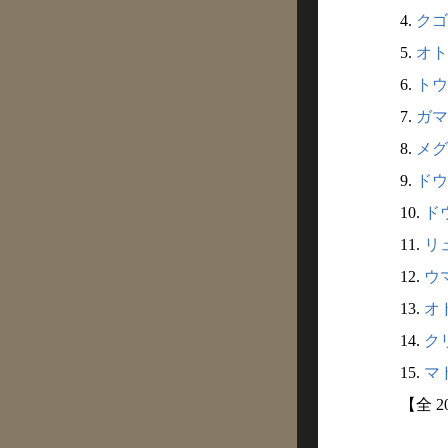
4.
クゴ
5.
オト
6.
トウ
7.
ガマ
8.
メグ
9.
ドウ
10.
ドウ
11.
リュ
12.
ウマ
13.
オド
14.
クリ
15.
マド
【全 