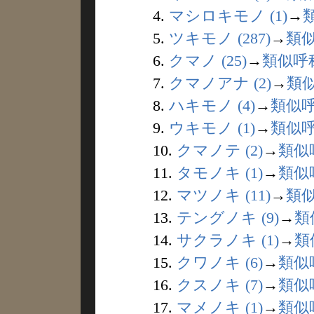
4.
マシロキモノ (1)
→
5.
ツキモノ (287)
→
類
6.
クマノ (25)
→
類似呼
7.
クマノアナ (2)
→
類
8.
ハキモノ (4)
→
類似
9.
ウキモノ (1)
→
類似
10.
クマノテ (2)
→
類似
11.
タモノキ (1)
→
類似
12.
マツノキ (11)
→
類
13.
テングノキ (9)
→
類
14.
サクラノキ (1)
→
類
15.
クワノキ (6)
→
類似
16.
クスノキ (7)
→
類似
17.
マメノキ (1)
→
類似