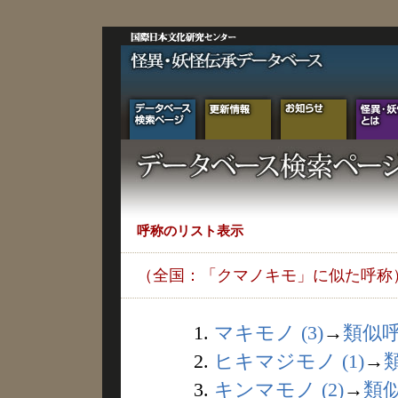
呼称のリスト表示
（全国：「クマノキモ」に似た呼称
1.
マキモノ (3)
→
類似
2.
ヒキマジモノ (1)
→
3.
キンマモノ (2)
→
類