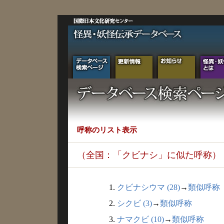
呼称のリスト表示
（全国：「クビナシ」に似た呼称）
1.
クビナシウマ (28)
→
類似呼称
2.
シクビ (3)
→
類似呼称
3.
ナマクビ (10)
→
類似呼称