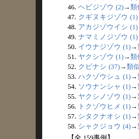
46.
ヘビジゾウ (2)
→
類
47.
クギヌキジゾウ (1)
48.
アカジゾウイシ (1)
49.
ナマミノジゾウ (1)
50.
イウナジゾウ (1)
→
51.
ヤクシゾウ (1)
→
類
52.
クビナシ (37)
→
類
53.
ハクゾウシュ (1)
→
54.
ソウナンシャ (1)
→
55.
ヤクシノゾウ (1)
→
56.
トクゾウヒメ (1)
→
57.
シタクナオシ (1)
→
58.
シャクジョウ (4)
→
【全 159事例】