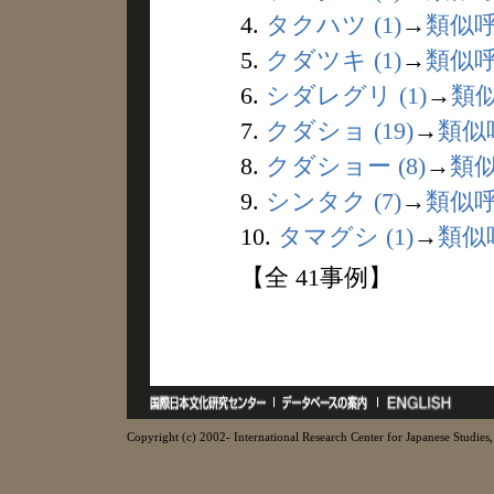
4.
タクハツ (1)
→
類似
5.
クダツキ (1)
→
類似
6.
シダレグリ (1)
→
類
7.
クダショ (19)
→
類似
8.
クダショー (8)
→
類
9.
シンタク (7)
→
類似
10.
タマグシ (1)
→
類似
【全 41事例】
Copyright (c) 2002- International Research Center for Japanese Studies, 