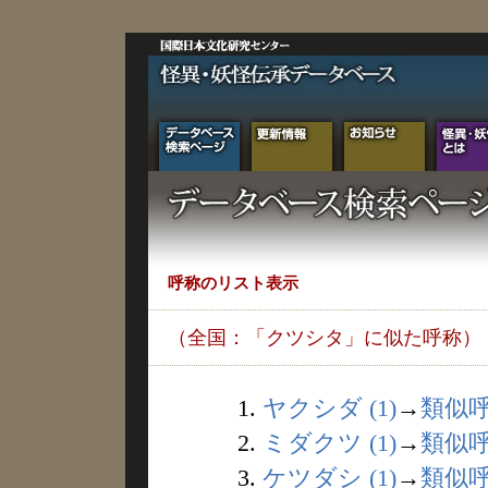
呼称のリスト表示
（全国：「クツシタ」に似た呼称）
1.
ヤクシダ (1)
→
類似
2.
ミダクツ (1)
→
類似
3.
ケツダシ (1)
→
類似