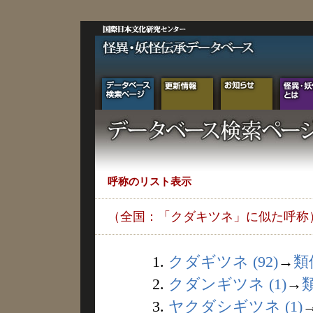
呼称のリスト表示
（全国：「クダキツネ」に似た呼称
1.
クダギツネ (92)
→
類
2.
クダンギツネ (1)
→
3.
ヤクダシギツネ (1)