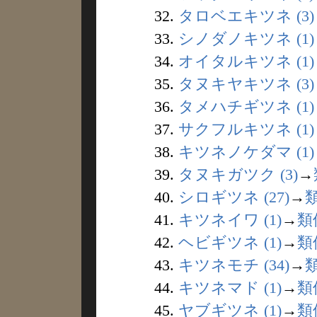
32.
タロベエキツネ (3)
33.
シノダノキツネ (1)
34.
オイタルキツネ (1)
35.
タヌキヤキツネ (3)
36.
タメハチギツネ (1)
37.
サクフルキツネ (1)
38.
キツネノケダマ (1)
39.
タヌキガツク (3)
→
40.
シロギツネ (27)
→
41.
キツネイワ (1)
→
類
42.
ヘビギツネ (1)
→
類
43.
キツネモチ (34)
→
44.
キツネマド (1)
→
類
45.
ヤブギツネ (1)
→
類