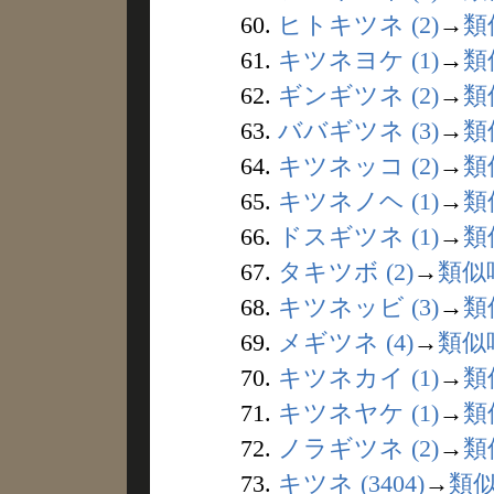
60.
ヒトキツネ (2)
→
類
61.
キツネヨケ (1)
→
類
62.
ギンギツネ (2)
→
類
63.
ババギツネ (3)
→
類
64.
キツネッコ (2)
→
類
65.
キツネノヘ (1)
→
類
66.
ドスギツネ (1)
→
類
67.
タキツボ (2)
→
類似
68.
キツネッビ (3)
→
類
69.
メギツネ (4)
→
類似
70.
キツネカイ (1)
→
類
71.
キツネヤケ (1)
→
類
72.
ノラギツネ (2)
→
類
73.
キツネ (3404)
→
類