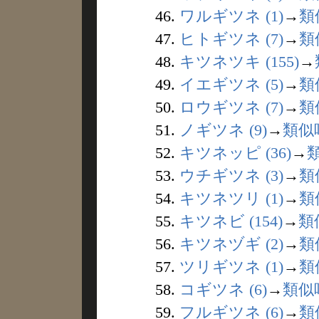
46.
ワルギツネ (1)
→
類
47.
ヒトギツネ (7)
→
類
48.
キツネツキ (155)
→
49.
イエギツネ (5)
→
類
50.
ロウギツネ (7)
→
類
51.
ノギツネ (9)
→
類似
52.
キツネッピ (36)
→
53.
ウチギツネ (3)
→
類
54.
キツネツリ (1)
→
類
55.
キツネビ (154)
→
類
56.
キツネヅギ (2)
→
類
57.
ツリギツネ (1)
→
類
58.
コギツネ (6)
→
類似
59.
フルギツネ (6)
→
類