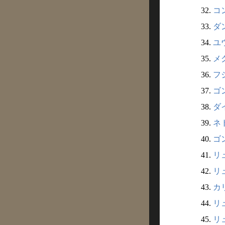
32.
コン
33.
ダ
34.
ユ
35.
メ
36.
フジ
37.
ゴン
38.
ダイ
39.
ネト
40.
ゴン
41.
リュ
42.
リュ
43.
カリ
44.
リュ
45.
リュ