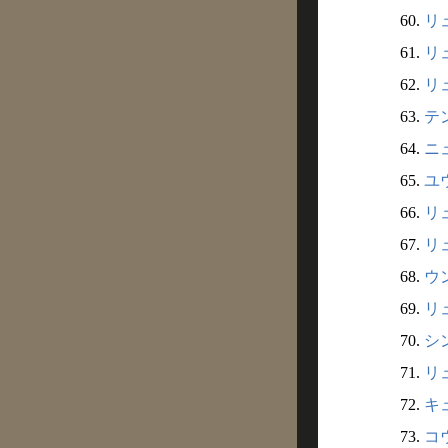
60.
リュ
61.
リュ
62.
リュ
63.
テン
64.
ニュ
65.
ユウ
66.
リュ
67.
リュ
68.
ウン
69.
リュ
70.
シン
71.
リュ
72.
キュ
73.
コウ