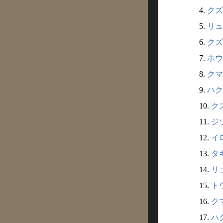
4.
クズ
5.
リュ
6.
クズ
7.
ホウ
8.
クマ
9.
ハク
10.
クズ
11.
ジ
12.
イ
13.
タ
14.
リュ
15.
ト
16.
ク
17.
ハ