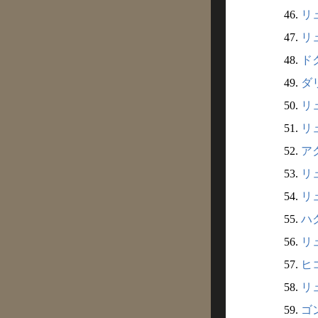
46.
リュ
47.
リュ
48.
ドク
49.
ダリ
50.
リュ
51.
リュ
52.
アク
53.
リュ
54.
リ
55.
ハク
56.
リュ
57.
ヒコ
58.
リュ
59.
ゴン