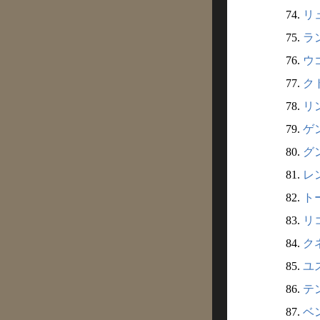
74.
リュ
75.
ラン
76.
ウ
77.
クト
78.
リン
79.
ゲン
80.
グン
81.
レン
82.
ト
83.
リコ
84.
クネ
85.
ユス
86.
テン
87.
ベン