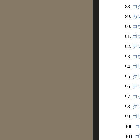
88.
コク
89.
カン
90.
コウ
91.
ゴズ
92.
テン
93.
コウ
94.
ゴリ
95.
クリ
96.
テン
97.
コッ
98.
グン
99.
ゴリ
100.
コ
101.
ゴ