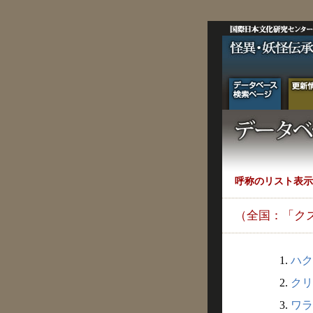
呼称のリスト表示
（全国：「ク
1.
ハク
2.
クリ
3.
ワラ