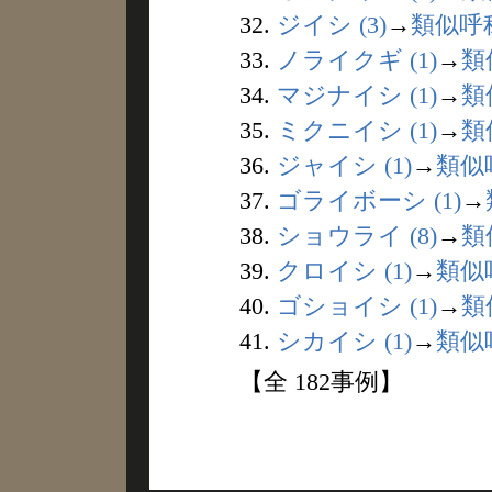
32.
ジイシ (3)
→
類似呼
33.
ノライクギ (1)
→
類
34.
マジナイシ (1)
→
類
35.
ミクニイシ (1)
→
類
36.
ジャイシ (1)
→
類似
37.
ゴライボーシ (1)
→
38.
ショウライ (8)
→
類
39.
クロイシ (1)
→
類似
40.
ゴショイシ (1)
→
類
41.
シカイシ (1)
→
類似
【全 182事例】