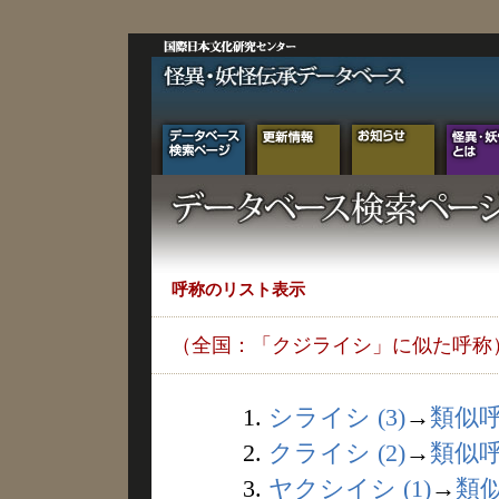
呼称のリスト表示
（全国：「クジライシ」に似た呼称
1.
シライシ (3)
→
類似
2.
クライシ (2)
→
類似
3.
ヤクシイシ (1)
→
類