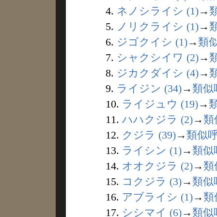
4.
ネノシライシ (1)
→
5.
ノリクライシ (1)
→
6.
ジゴクイシ (1)
→
類
7.
シャクシイワ (2)
→
8.
ジカクダイシ (4)
→
9.
ライジン (34)
→
類似
10.
ライジュウ (19)
→
11.
ハハクジラ (2)
→
類
12.
クジラ (39)
→
類似
13.
ライシン (1)
→
類似
14.
オオクジラ (2)
→
類
15.
コクジラ (3)
→
類似
16.
アブライシ (1)
→
類
17.
シシマイ (6)
→
類似