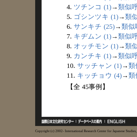
4.
ツチンコ (1)
→
類似
5.
ゴシンツキ (1)
→
類
6.
サンキチ (25)
→
類似
7.
キヂムン (1)
→
類似
8.
オッチモン (1)
→
類
9.
カンチキ (1)
→
類似
10.
サッチャン (1)
→
類
11.
キッチョウ (4)
→
類
【全 45事例】
Copyright (c) 2002- International Research Center for Japanese Studies, 