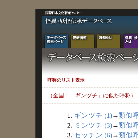
呼称のリスト表示
（全国：「ギンヅチ」に似た呼称）
1.
ギンツチ (1)
→
類似
2.
ミンツチ (3)
→
類似
3.
セッチン (6)
→
類似