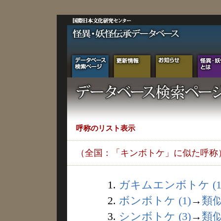
呼称のリスト表示
（全国：「キンボトケ」に似た呼称
1.
ガキムエンボトケ (1
2.
ボンボトケ (1)
→
類
3.
シンボトケ (3)
→
類