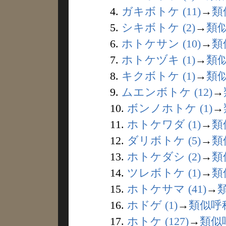
4.
ガキボトケ (11)
→
類
5.
シキボトケ (2)
→
類
6.
ホトケサン (10)
→
類
7.
ホトケヅキ (1)
→
類
8.
キクボトケ (1)
→
類
9.
ムエンボトケ (12)
→
10.
ボンノホトケ (1)
→
11.
ホトケワダ (1)
→
類
12.
ダリボトケ (5)
→
類
13.
ホトケダシ (2)
→
類
14.
ツレボトケ (1)
→
類
15.
ホトケサマ (41)
→
16.
ホドゲ (1)
→
類似呼
17.
ホトケ (127)
→
類似