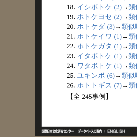
18.
イシボトケ (2)
→
類
19.
ホトケヨセ (2)
→
類
20.
ホトケダ (3)
→
類似
21.
ホトケイワ (1)
→
類
22.
ホトケガタ (1)
→
類
23.
イタボトケ (1)
→
類
24.
ワタボトケ (1)
→
類
25.
ユキンボ (6)
→
類似
26.
ホトトギス (7)
→
類
【全 245事例】