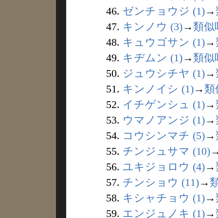
46.
ゼンチョウジ (1)
→
47.
キンノウ (3)
→
類似
48.
キュウゴサン (1)
→
49.
キヂムン (1)
→
類似
50.
ジュウシチヤ (1)
→
51.
キンノイシ (1)
→
類
52.
イチゲンシュ (1)
→
53.
ウマノアンジ (1)
→
54.
コウシンマチ (5)
→
55.
チンジュサマ (10)
56.
ユキジョロウ (4)
→
57.
チンショウ (11)
→
58.
キシャチョウ (1)
→
59.
エンジュノキ (1)
→