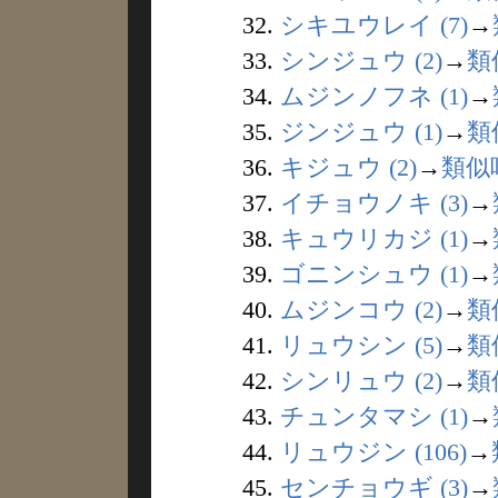
32.
シキユウレイ (7)
→
33.
シンジュウ (2)
→
類
34.
ムジンノフネ (1)
→
35.
ジンジュウ (1)
→
類
36.
キジュウ (2)
→
類似
37.
イチョウノキ (3)
→
38.
キュウリカジ (1)
→
39.
ゴニンシュウ (1)
→
40.
ムジンコウ (2)
→
類
41.
リュウシン (5)
→
類
42.
シンリュウ (2)
→
類
43.
チュンタマシ (1)
→
44.
リュウジン (106)
→
45.
センチョウギ (3)
→