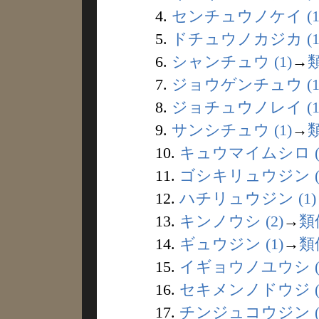
4.
センチュウノケイ (1
5.
ドチュウノカジカ (1
6.
シャンチュウ (1)
→
7.
ジョウゲンチュウ (1
8.
ジョチュウノレイ (1
9.
サンシチュウ (1)
→
10.
キュウマイムシロ (
11.
ゴシキリュウジン (
12.
ハチリュウジン (1)
13.
キンノウシ (2)
→
類
14.
ギュウジン (1)
→
類
15.
イギョウノユウシ (
16.
セキメンノドウジ (
17.
チンジュコウジン (