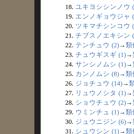
18.
ユキヨシシンノウ (
19.
エンノギョウジャ (1
20.
ツキマチシンコウ (
21.
チブスノエキシン (
22.
テンチュウ (2)
→
類
23.
チュウギスギ (1)
→
24.
サンシノムシ (1)
→
25.
カンノムシ (8)
→
類
26.
ジョチュウ (14)
→
27.
リュウノシタ (1)
→
28.
ショウチュウ (2)
→
29.
ウミンチュ (1)
→
類
30.
ジュウニジン (6)
→
31.
シュウシン (1)
→
類