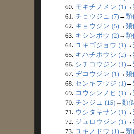
60.
モキチノメン (1)
→
61.
チョウジュ (7)
→
類
62.
キョウジン (5)
→
類
63.
キシンボウ (2)
→
類
64.
ユキゴジョウ (1)
→
65.
キハチホウシ (2)
→
66.
シチコウジン (1)
→
67.
ヂコウジン (1)
→
類
68.
センキフウジ (1)
→
69.
コウシンノヒ (1)
→
70.
チンジュ (15)
→
類
71.
ウシタキサン (1)
→
72.
ジュロウジン (1)
→
73.
ユキノドウ (1)
→
類