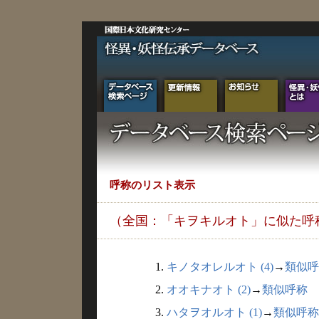
呼称のリスト表示
（全国：「キヲキルオト」に似た呼
1.
キノタオレルオト (4)
→
類似呼
2.
オオキナオト (2)
→
類似呼称
3.
ハタヲオルオト (1)
→
類似呼称