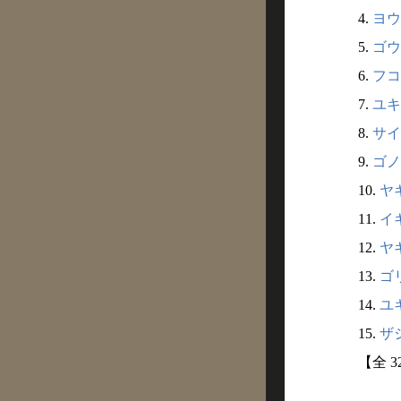
4.
ヨウ
5.
ゴウ
6.
フコ
7.
ユキ
8.
サイ
9.
ゴノ
10.
ヤギ
11.
イギ
12.
ヤギ
13.
ゴリ
14.
ユキ
15.
ザシ
【全 