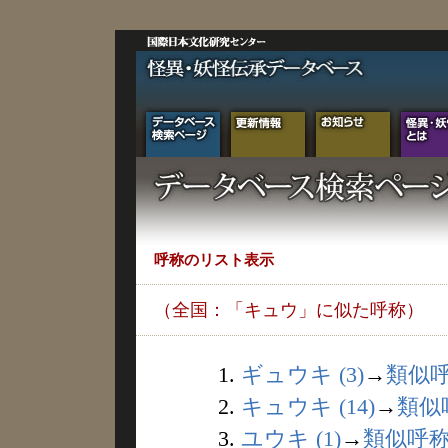
呼称のリスト表示
（全国：「キュウ」に似た呼称）
1.
ギュウキ (3)
→
類似
2.
キュウキ (14)
→
類似
3.
ユウキ (1)
→
類似呼