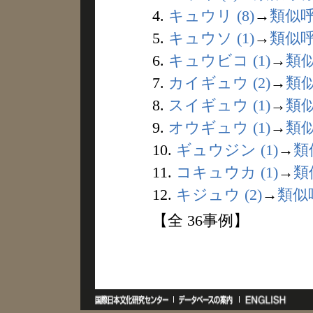
4.
キュウリ (8)
→
類似
5.
キュウソ (1)
→
類似
6.
キュウビコ (1)
→
類
7.
カイギュウ (2)
→
類
8.
スイギュウ (1)
→
類
9.
オウギュウ (1)
→
類
10.
ギュウジン (1)
→
類
11.
コキュウカ (1)
→
類
12.
キジュウ (2)
→
類似
【全 36事例】