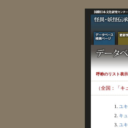
呼称のリスト表示
（全国：「キ
1.
ユキ
2.
キュ
3.
ユキ