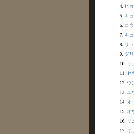
4.
ヒョ
5.
キュ
6.
コウ
7.
キュ
8.
リュ
9.
ダリ
10.
リュ
11.
セキ
12.
ウン
13.
ユウ
14.
オ
15.
オウ
16.
リ
17.
ギ