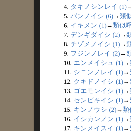
4.
タキノシンレイ (1)
5.
バンノイシ (6)
→
類
6.
イキメン (1)
→
類似
7.
デンギダイシ (2)
→
8.
チゾメノイシ (1)
→
9.
フジンノレイ (2)
→
10.
エンメイシュ (1)
→
11.
シニンノレイ (1)
→
12.
クキドノイシ (1)
→
13.
ゴエモンイシ (1)
→
14.
センビキイシ (1)
→
15.
キンノウシ (2)
→
類
16.
イシカンノン (1)
→
17.
キンメイスイ (1)
→