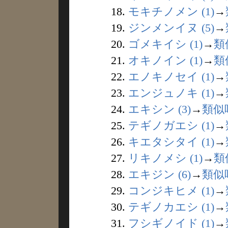
18.
モキチノメン (1)
→
19.
ジンメンイヌ (5)
→
20.
ゴメキイシ (1)
→
類
21.
オキノイン (1)
→
類
22.
エノキノセイ (1)
→
23.
エンジュノキ (1)
→
24.
エキシン (3)
→
類似
25.
テギノガエシ (1)
→
26.
キエタシタイ (1)
→
27.
リキノメシ (1)
→
類
28.
エキジン (6)
→
類似
29.
コンジキヒメ (1)
→
30.
テギノカエシ (1)
→
31.
フシギノイド (1)
→