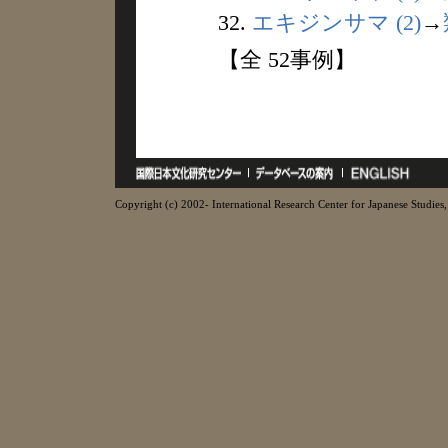
32.
エキジンサマ (2)
→
【全 52事例】
Copyright (c) 2002- International Research Center for Japanese Studies, 