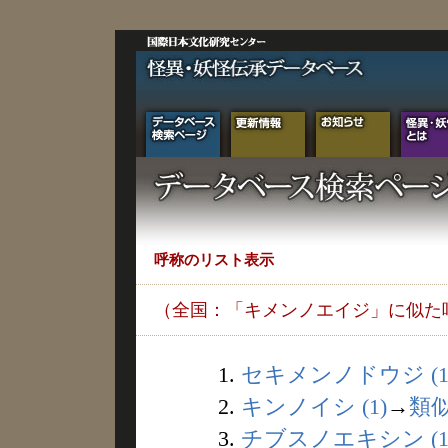
呼称のリスト表示
（全国：「キメンノエイジ」に似た
1.
セキメンノドウジ (1
2.
キンノイシ (1)
→
類
3.
チブスノエキシン (1