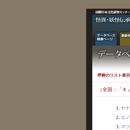
呼称のリスト表示
（全国：「キ
1.
ヤナ
2.
エノ
3.
マツ