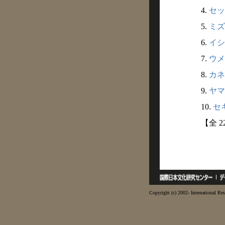
4.
セッ
5.
ミズ
6.
イシ
7.
ウメ
8.
カネ
9.
ヤマ
10.
セキ
【全 
Copyright (c) 2002- International Res