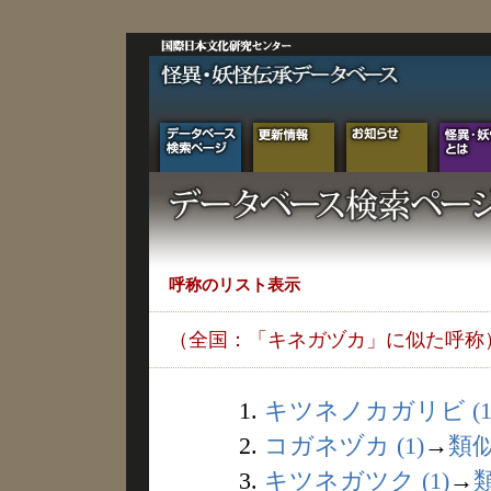
呼称のリスト表示
（全国：「キネガヅカ」に似た呼称
1.
キツネノカガリビ (1
2.
コガネヅカ (1)
→
類
3.
キツネガツク (1)
→