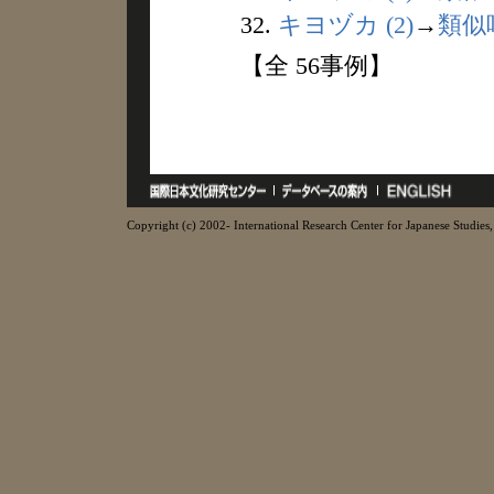
32.
キヨヅカ (2)
→
類似
【全 56事例】
Copyright (c) 2002- International Research Center for Japanese Studies, 