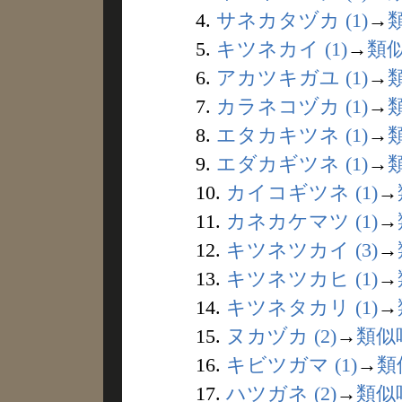
4.
サネカタヅカ (1)
→
5.
キツネカイ (1)
→
類
6.
アカツキガユ (1)
→
7.
カラネコヅカ (1)
→
8.
エタカキツネ (1)
→
9.
エダカギツネ (1)
→
10.
カイコギツネ (1)
→
11.
カネカケマツ (1)
→
12.
キツネツカイ (3)
→
13.
キツネツカヒ (1)
→
14.
キツネタカリ (1)
→
15.
ヌカヅカ (2)
→
類似
16.
キビツガマ (1)
→
類
17.
ハツガネ (2)
→
類似