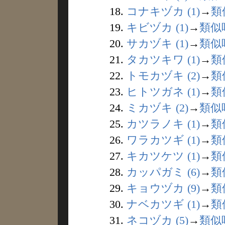
18.
コナキヅカ (1)
→
類
19.
キビヅカ (1)
→
類似
20.
サカヅキ (1)
→
類似
21.
タカツキワ (1)
→
類
22.
トモカヅキ (2)
→
類
23.
ヒトツガネ (1)
→
類
24.
ミカヅキ (2)
→
類似
25.
カツラノキ (1)
→
類
26.
ワラカツギ (1)
→
類
27.
キカツケツ (1)
→
類
28.
カッパガミ (6)
→
類
29.
キョウヅカ (9)
→
類
30.
ナベカツギ (1)
→
類
31.
ネコヅカ (5)
→
類似