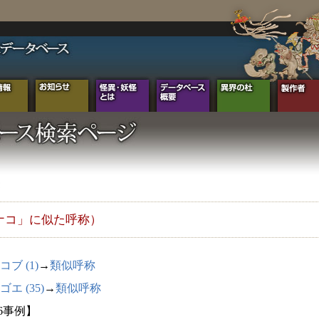
ナコ」に似た呼称）
コブ (1)
→
類似呼称
エ (35)
→
類似呼称
36事例】