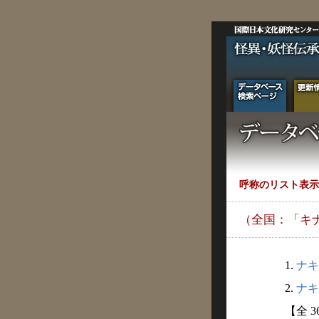
呼称のリスト表示
（全国：「キ
1.
ナキ
2.
ナキゴ
【全 