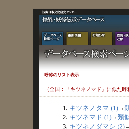
呼称のリスト表示
（全国：「キツネノマド」に似た呼
1.
キツネノタマ (1)
→
2.
キツネマド (1)
→
類
3.
キツネノダマシ (2)