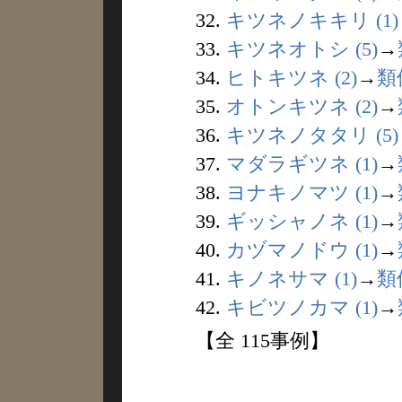
32.
キツネノキキリ (1)
33.
キツネオトシ (5)
→
34.
ヒトキツネ (2)
→
類
35.
オトンキツネ (2)
→
36.
キツネノタタリ (5)
37.
マダラギツネ (1)
→
38.
ヨナキノマツ (1)
→
39.
ギッシャノネ (1)
→
40.
カヅマノドウ (1)
→
41.
キノネサマ (1)
→
類
42.
キビツノカマ (1)
→
【全 115事例】