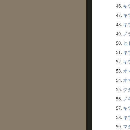
46.
キツ
47.
キツ
48.
キツ
49.
ノラ
50.
ヒト
51.
キツ
52.
キツ
53.
オマ
54.
オマ
55.
クダ
56.
ノキ
57.
キツ
58.
キツ
59.
マダ