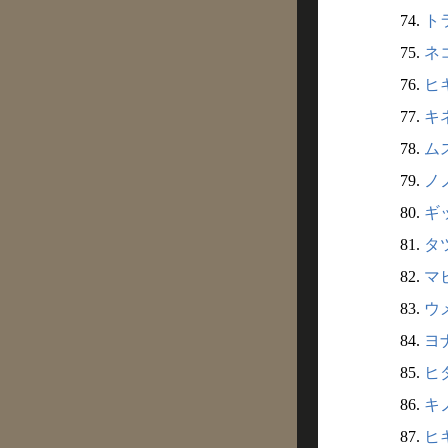
74.
トラ
75.
ネコ
76.
ヒキ
77.
キネ
78.
ムス
79.
ノノ
80.
ギッ
81.
タツ
82.
マビ
83.
ウメ
84.
ヨナ
85.
ヒダ
86.
キノ
87.
ヒキ