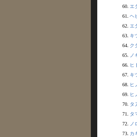
60.
エタ
61.
ヘビ
62.
エダ
63.
キツ
64.
クダ
65.
ノギ
66.
ヒト
67.
キツ
68.
ヒノ
69.
ヒノ
70.
タヌ
71.
タマ
72.
ノロ
73.
カキ