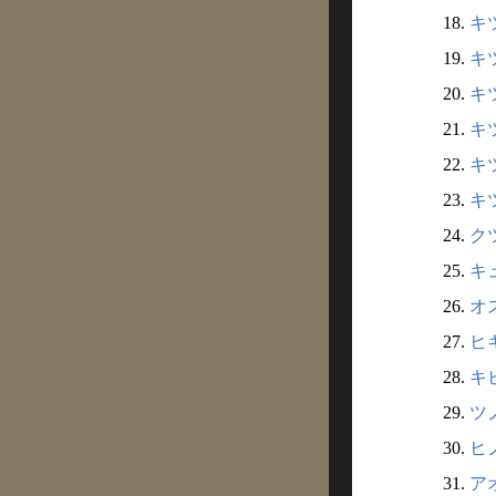
18.
キ
19.
キツ
20.
キ
21.
キ
22.
キツ
23.
キ
24.
ク
25.
キ
26.
オ
27.
ヒキ
28.
キビ
29.
ツ
30.
ヒノ
31.
ア