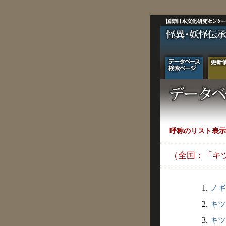
呼称のリスト表示
（全国：「キ
1.
ノギ
2.
キツ
3.
キツ