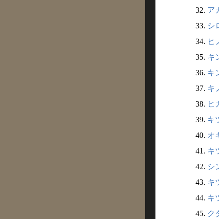
32.
ア
33.
シ
34.
ヒノ
35.
キン
36.
キン
37.
キノ
38.
ヒカ
39.
キツ
40.
オキ
41.
キツ
42.
シン
43.
キツ
44.
キツ
45.
クダ