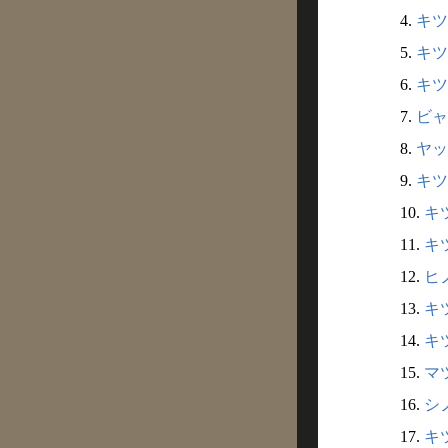
4.
キツ
5.
キツ
6.
キツ
7.
ビャ
8.
ヤッ
9.
キツ
10.
キ
11.
キ
12.
ヒ
13.
キ
14.
キ
15.
マ
16.
シ
17.
キ