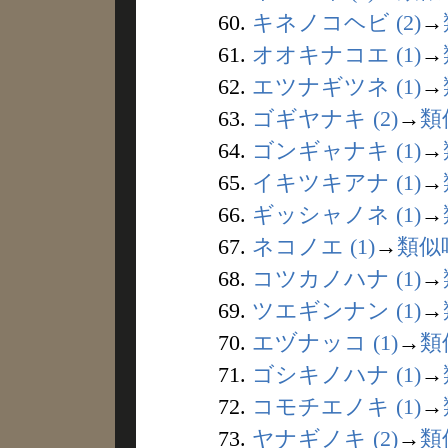
60.
キネノコヘビ (2)
→
61.
オオキナコエ (1)
→
62.
エツナギツネ (1)
→
63.
ゴギヤナキ (2)
→
類
64.
ゴンギャナキ (1)
→
65.
イキツキアナ (1)
→
66.
ギッシャノネ (1)
→
67.
ネコノエ (1)
→
類似
68.
コツカノハナ (1)
→
69.
ツエギンナン (1)
→
70.
エヅナッコ (1)
→
類
71.
ゴシキノハナ (1)
→
72.
コモチエノキ (1)
→
73.
ヤナギノキ (2)
→
類