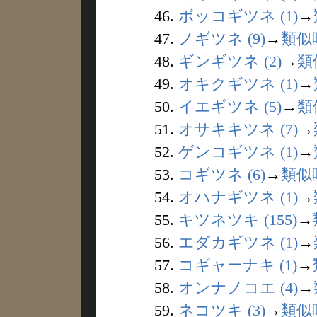
46.
ボッコギツネ (1)
→
47.
ノギツネ (9)
→
類似
48.
ギンギツネ (2)
→
類
49.
オキクギツネ (1)
→
50.
イエギツネ (5)
→
類
51.
オサキキツネ (7)
→
52.
ゲンコギツネ (1)
→
53.
コギツネ (6)
→
類似
54.
オハナギツネ (1)
→
55.
キツネツキ (155)
→
56.
エダカギツネ (1)
→
57.
コギャーナキ (1)
→
58.
オンナノコエ (4)
→
59.
ネコツキ (3)
→
類似