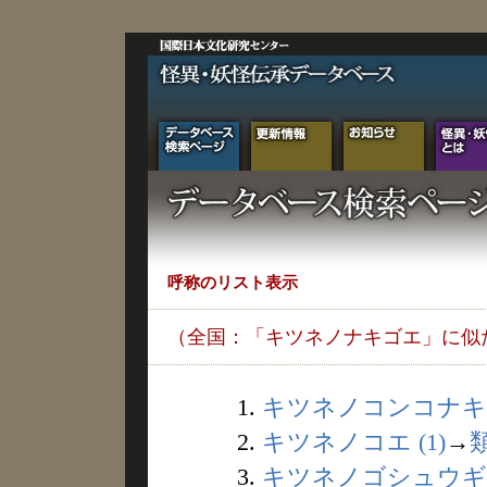
呼称のリスト表示
（全国：「キツネノナキゴエ」に似
1.
キツネノコンコナキ (
2.
キツネノコエ (1)
→
3.
キツネノゴシュウギ (