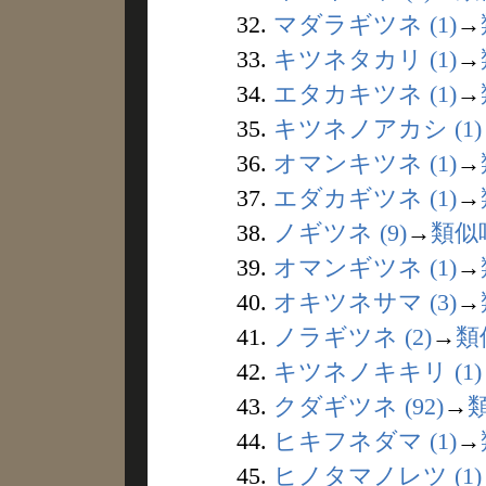
32.
マダラギツネ (1)
→
33.
キツネタカリ (1)
→
34.
エタカキツネ (1)
→
35.
キツネノアカシ (1)
36.
オマンキツネ (1)
→
37.
エダカギツネ (1)
→
38.
ノギツネ (9)
→
類似
39.
オマンギツネ (1)
→
40.
オキツネサマ (3)
→
41.
ノラギツネ (2)
→
類
42.
キツネノキキリ (1)
43.
クダギツネ (92)
→
44.
ヒキフネダマ (1)
→
45.
ヒノタマノレツ (1)