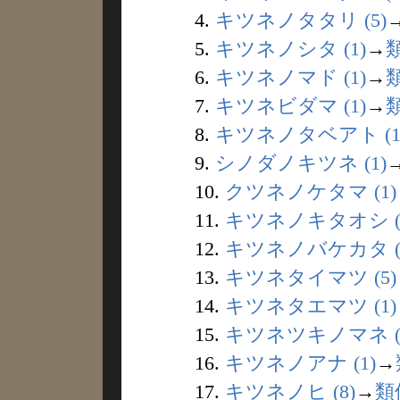
4.
キツネノタタリ (5)
5.
キツネノシタ (1)
→
6.
キツネノマド (1)
→
7.
キツネビダマ (1)
→
8.
キツネノタベアト (1
9.
シノダノキツネ (1)
10.
クツネノケタマ (1)
11.
キツネノキタオシ (
12.
キツネノバケカタ (
13.
キツネタイマツ (5)
14.
キツネタエマツ (1)
15.
キツネツキノマネ (
16.
キツネノアナ (1)
→
17.
キツネノヒ (8)
→
類