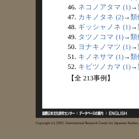
46.
ネコノアタマ (1)
→
47.
カキノタネ (2)
→
類
48.
ギッシャノネ (1)
→
49.
タツノコマ (1)
→
類
50.
ヨナキノマツ (1)
→
51.
キノネサマ (1)
→
類
52.
キビツノカマ (1)
→
【全 213事例】
Copyright (c) 2002- International Research Center for Japanese Studies, 