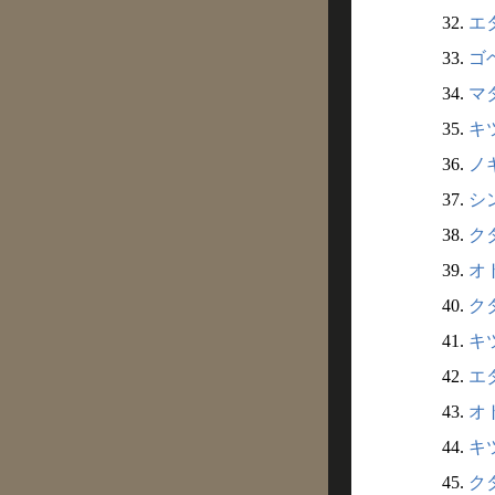
32.
エタ
33.
ゴヘ
34.
マダ
35.
キツ
36.
ノギ
37.
シン
38.
クダ
39.
オト
40.
クダ
41.
キツ
42.
エダ
43.
オト
44.
キツ
45.
クダ