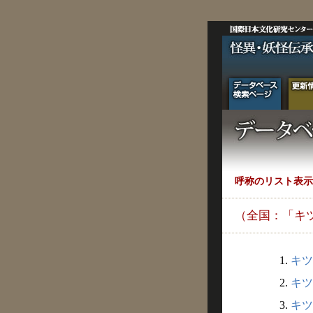
呼称のリスト表示
（全国：「キ
1.
キツ
2.
キツ
3.
キツ