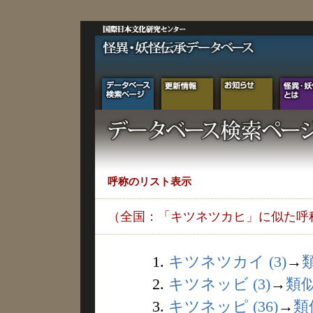
呼称のリスト表示
（全国：「キツネツカヒ」に似た呼
1.
キツネツカイ (3)
→
2.
キツネッビ (3)
→
類
3.
キツネッピ (36)
→
類