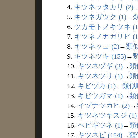
4.
キツネッタカリ (2)
5.
キツネガツク (1)
→
6.
ツカモトノキツネ (1
7.
キツネノカガリビ (1
8.
キツネッコ (2)
→
類
9.
キツネツキ (155)
→
10.
キツネヅギ (2)
→
類
11.
キツネツリ (1)
→
類
12.
キビヅカ (1)
→
類似
13.
キビツガマ (1)
→
類
14.
イヅナツカヒ (2)
→
15.
キツネツキスジ (1)
16.
ヘビギツネ (1)
→
類
17.
キツネビ (154)
→
類