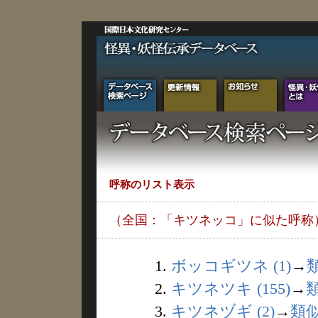
呼称のリスト表示
（全国：「キツネッコ」に似た呼称
1.
ボッコギツネ (1)
→
2.
キツネツキ (155)
→
3.
キツネヅギ (2)
→
類