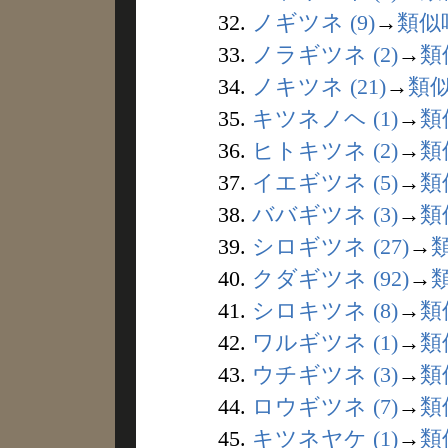
32.
ノギツネ (9)
→
類似
33.
ノラギツネ (2)
→
類
34.
ノキツネ (21)
→
類
35.
キツネノヘ (1)
→
類
36.
ヒトキツネ (2)
→
類
37.
イエギツネ (5)
→
類
38.
ババギツネ (3)
→
類
39.
シロギツネ (27)
→
40.
クダギツネ (92)
→
41.
シロキツネ (8)
→
類
42.
ワルギツネ (1)
→
類
43.
ウチギツネ (3)
→
類
44.
ロウギツネ (7)
→
類
45.
キツネヤケ (1)
→
類