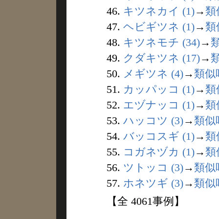
46.
キツネカイ (1)
→
類
47.
ヘビギツネ (1)
→
類
48.
キツネモチ (34)
→
49.
クダキツネ (17)
→
50.
メギツネ (4)
→
類似
51.
カッパッコ (1)
→
類
52.
エヅナッコ (1)
→
類
53.
ハッコツ (3)
→
類似
54.
バッコスギ (1)
→
類
55.
コガネヅカ (1)
→
類
56.
ツトッコ (3)
→
類似
57.
ホネツギ (3)
→
類似
【全 4061事例】