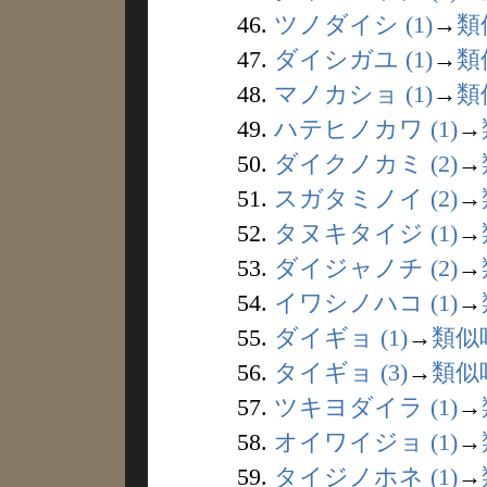
46.
ツノダイシ (1)
→
類
47.
ダイシガユ (1)
→
類
48.
マノカショ (1)
→
類
49.
ハテヒノカワ (1)
→
50.
ダイクノカミ (2)
→
51.
スガタミノイ (2)
→
52.
タヌキタイジ (1)
→
53.
ダイジャノチ (2)
→
54.
イワシノハコ (1)
→
55.
ダイギョ (1)
→
類似
56.
タイギョ (3)
→
類似
57.
ツキヨダイラ (1)
→
58.
オイワイジョ (1)
→
59.
タイジノホネ (1)
→