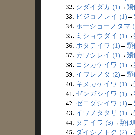
32.
シダイダカ (1)
→
類
33.
ビジョノレイ (1)
→
34.
ホーショーノタマ (1
35.
ミショウダイ (1)
→
36.
ホタテイワ (1)
→
類
37.
カワシレイ (1)
→
類
38.
コシカケイワ (1)
→
39.
イワレノタ (2)
→
類
40.
キヌカケイワ (1)
→
41.
ゼンガシイワ (1)
→
42.
ゼニダシイワ (1)
→
43.
イワノタタリ (1)
→
44.
タテイワ (3)
→
類似
45.
ダイシノトク (2)
→