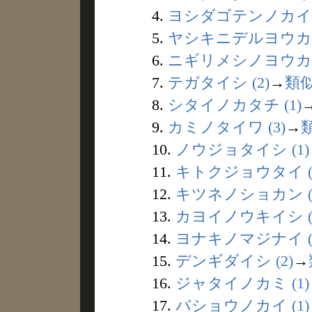
4.
ヨシダゴテンノカイイ 
5.
ヤシキニデルヨウカイ 
6.
ニギリメシノヨウカイ 
7.
テガタイシ (2)
→
類
8.
シタイノカタチ (1)
9.
カミノタイワ (3)
→
10.
ノウジョタイシ (1)
11.
キトクジョウタイ (
12.
キツネノショカン (
13.
カヨイノウキイシ (
14.
ヨナキノマジナイ (1
15.
デンギダイシ (2)
→
16.
ジャタイノカミ (1)
17.
バショウノカイ (1)