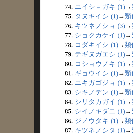
74.
ユイショガキ (1)
→
75.
タヌキイシ (1)
→
類
76.
キツネノショ (3)
→
77.
ショクカケイ (1)
→
78.
コダキイシ (1)
→
類
79.
テギヌガエシ (1)
→
80.
コショウノキ (1)
→
81.
ギョウイシ (1)
→
類
82.
ユキガゴジョ (1)
→
83.
シキノデン (1)
→
類
84.
シリタカガイ (1)
→
85.
シイノキダニ (1)
→
86.
ジノウタキ (1)
→
類
87.
キツネノシタ (1)
→