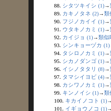
88.
シタツキイシ (1)
→
89.
カキノタネ (2)
→
類
90.
フジノカイイ (1)
→
91.
ウタキノカミ (1)
→
92.
カイジョ (1)
→
類似
93.
シンキョーヅカ (1)
94.
タシロノカミ (1)
→
95.
シカノダンゴ (1)
→
96.
イシノタタリ (8)
→
97.
タマシイヨビ (4)
→
98.
カシワノカミ (1)
→
99.
キンノイシ (1)
→
類
100.
キカイノコト (1)
101.
イギョウノコ (1)