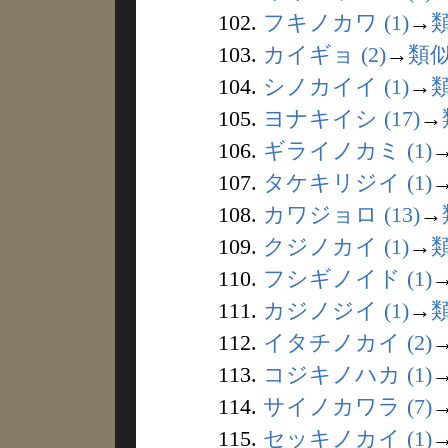
102.
フキノカワ (1)
→
103.
カイギョ (2)
→
類
104.
シノカイイ (1)
→
105.
ヨナキイシ (17)
→
106.
ギライノカミ (1)
107.
タケキリジイ (1)
108.
カワジョロ (13)
→
109.
クジノカイ (1)
→
110.
フシギノイド (1)
111.
カジノジイ (1)
→
112.
イタチノカイ (2)
113.
コジキノハカ (1)
114.
サイノカワラ (7)
115.
セッキノカイ (1)