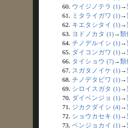
60.
ウイジノテラ (1)
→
61.
ミタライガワ (1)
→
62.
キエタシタイ (1)
→
63.
ヨドノカタ (1)
→
類
64.
チノデルイシ (1)
→
65.
ダイコンガワ (1)
→
66.
タイショウ (7)
→
類
67.
スガタノイケ (1)
→
68.
チノデタビワ (1)
→
69.
シロイスガタ (1)
→
70.
ダイベンジョ (1)
→
71.
ジカクダイシ (4)
→
72.
ショウカセキ (1)
→
73.
ベンジョカイ (1)
→