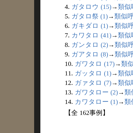
4.
ガタロウ (15)
→
類似
5.
ガタロ祭 (1)
→
類似
6.
ガキダロ (1)
→
類似
7.
カワタロ (41)
→
類似
8.
ガンタロ (2)
→
類似
9.
ガアタロ (8)
→
類似
10.
ガワタロ (17)
→
類
11.
ガッタロ (1)
→
類似
12.
ガァタロ (7)
→
類似
13.
ガワタロー (2)
→
類
14.
カワタロー (1)
→
類
【全 162事例】