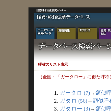
呼称のリスト表示
（全国：「ガータロー」に似た呼称
1.
ガータロ (7)
→
類似
2.
ガタロ (56)
→
類似呼
3.
ガタロー (3)
→
類似