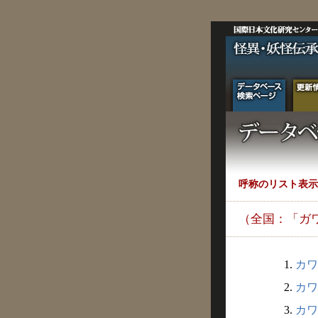
呼称のリスト表示
（全国：「ガ
1.
カワ
2.
カワ
3.
カワ