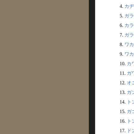
4.
カヂ
5.
ガラ
6.
カラ
7.
ガラ
8.
ワカ
9.
ワカ
10.
カワ
11.
ガワ
12.
オニ
13.
ガン
14.
トン
15.
ガゴ
16.
トン
17.
ドン