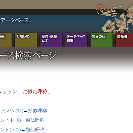
ワラドン」に似た呼称）
ランベ (27)
→
類似呼称
ンヒト (6)
→
類似呼称
ントン (1)
→
類似呼称