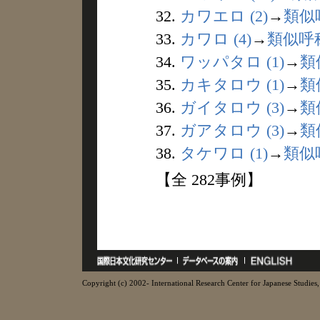
32.
カワエロ (2)
→
類似
33.
カワロ (4)
→
類似呼
34.
ワッパタロ (1)
→
類
35.
カキタロウ (1)
→
類
36.
ガイタロウ (3)
→
類
37.
ガアタロウ (3)
→
類
38.
タケワロ (1)
→
類似
【全 282事例】
Copyright (c) 2002- International Research Center for Japanese Studies, 