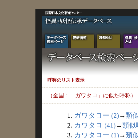
呼称のリスト表示
（全国：「ガワタロ」に似た呼称）
1.
ガワタロー (2)
→
類
2.
カワタロ (41)
→
類似
3.
カワタロー (1)
→
類