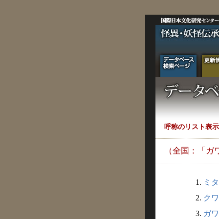
呼称のリスト表示
（全国：「ガ
1.
ミタ
2.
クワ
3.
ガワタ