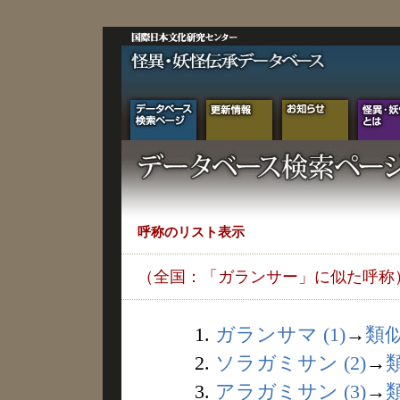
呼称のリスト表示
（全国：「ガランサー」に似た呼称
1.
ガランサマ (1)
→
類
2.
ソラガミサン (2)
→
3.
アラガミサン (3)
→