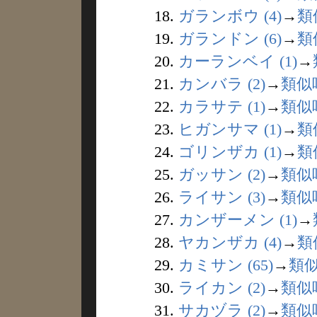
18.
ガランボウ (4)
→
類
19.
ガランドン (6)
→
類
20.
カーランベイ (1)
→
21.
カンバラ (2)
→
類似
22.
カラサテ (1)
→
類似
23.
ヒガンサマ (1)
→
類
24.
ゴリンザカ (1)
→
類
25.
ガッサン (2)
→
類似
26.
ライサン (3)
→
類似
27.
カンザーメン (1)
→
28.
ヤカンザカ (4)
→
類
29.
カミサン (65)
→
類
30.
ライカン (2)
→
類似
31.
サカヅラ (2)
→
類似