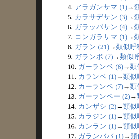
4.
アラガンサマ (1)
→
5.
カラサデサン (3)
→
6.
ガラッパサン (4)
→
7.
コンガラサマ (1)
→
8.
ガラン (21)
→
類似呼
9.
ガランボ (7)
→
類似
10.
ガーランベ (6)
→
類
11.
カランベ (1)
→
類似
12.
カーランベ (7)
→
類
13.
ガーランベー (2)
→
14.
カンザシ (2)
→
類似
15.
カラジン (1)
→
類似
16.
カンラン (1)
→
類似
17.
ガランババ (1)
→
類