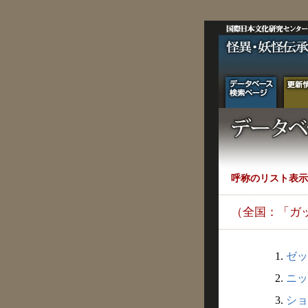
呼称のリスト表示
（全国：「ガ
1.
ゼッ
2.
ニッ
3.
ショ