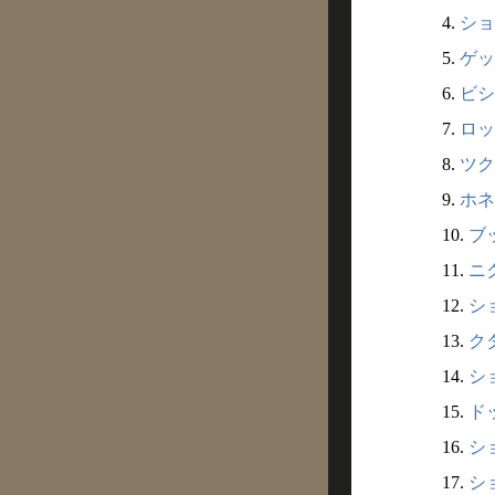
4.
ショ
5.
ゲッ
6.
ビシ
7.
ロッ
8.
ツク
9.
ホネ
10.
ブッ
11.
ニク
12.
ショ
13.
クダ
14.
ショ
15.
ドッ
16.
ショ
17.
ショ