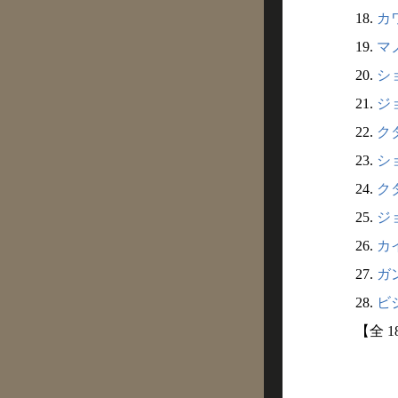
18.
カワ
19.
マノ
20.
ショ
21.
ジョ
22.
クダ
23.
ショ
24.
クダ
25.
ジョ
26.
カイ
27.
ガン
28.
ビジ
【全 1